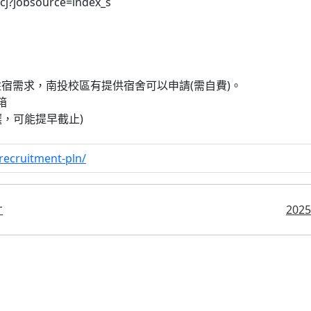
cj?jobsource=index_s
宿需求，南投校區有提供宿舍可以申請(需自費)。
箱
人選，可能提早截止)
recruitment-pln/
才
20