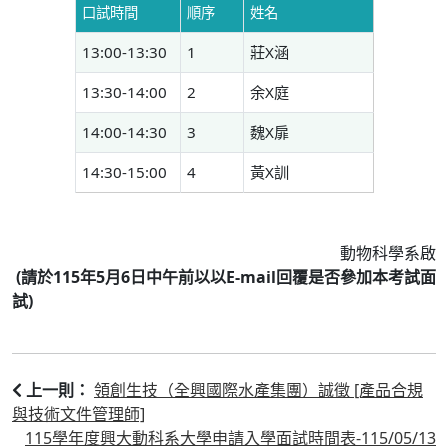
口試時間
順序
姓名
13:00-13:30
1
莊X涵
13:30-14:00
2
余X庭
14:00-14:30
3
魏X扉
14:30-15:00
4
黃X訓
動物科學系啟
(
請於
115
年
5
月
6
日中午前以以
E-mail
回覆是否參加本考試面
試
)
領創生技（全興國際水產集團）誠徵 [產品合規
上一則：
與技術文件管理師]
115學年度興大動科系大學申請入學面試時間表-115/05/13