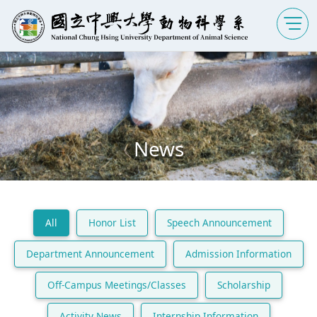
News
All
Honor List
Speech Announcement
Department Announcement
Admission Information
Off-Campus Meetings/Classes
Scholarship
Activity News
Internship Information