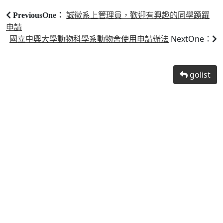
誠徵系上管理員，歡迎有興趣的同學踴躍
PreviousOne：
申請
國立中興大學動物科學系動物舍使用申請辦法
NextOne：
golist