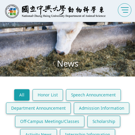
News
All
Honor List
Speech Announcement
Department Announcement
Admission Information
Off-Campus Meetings/Classes
Scholarship
Activity News
Internship Information