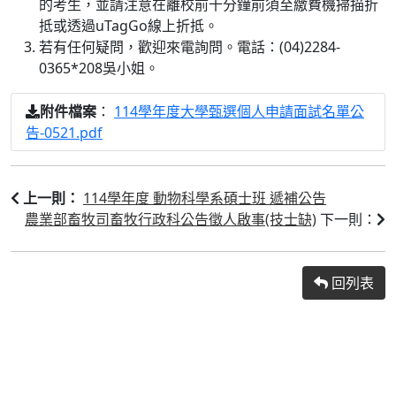
的考生，並請注意在離校前十分鐘前須至繳費機掃描折
抵或透過uTagGo線上折抵。
若有任何疑問，歡迎來電詢問。電話：(04)2284-
0365*208吳小姐。
：
114學年度大學甄選個人申請面試名單公
附件檔案
告-0521.pdf
114學年度 動物科學系碩士班 遞補公告
上一則：
農業部畜牧司畜牧行政科公告徵人啟事(技士缺)
下一則：
回列表