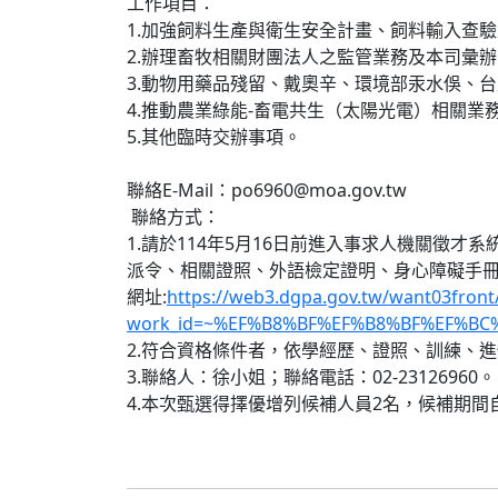
工作項目：
1.加強飼料生產與衛生安全計畫、飼料輸入查
2.辦理畜牧相關財團法人之監管業務及本司彙
3.動物用藥品殘留、戴奧辛、環境部汞水俁、
4.推動農業綠能-畜電共生（太陽光電）相關業
5.其他臨時交辦事項。
聯絡E-Mail：
po6960@moa.gov.tw
聯絡方式：
1.請於114年5月16日前進入事求人機關徵
派令、相關證照、外語檢定證明、身心障礙手
網址:
https://web3.dgpa.gov.tw/want03fron
work_id=~%EF%B8%BF%EF%B8%BF%EF%B
2.符合資格條件者，依學經歷、證照、訓練、
3.聯絡人：徐小姐；聯絡電話：02-23126960。
4.本次甄選得擇優增列候補人員2名，候補期