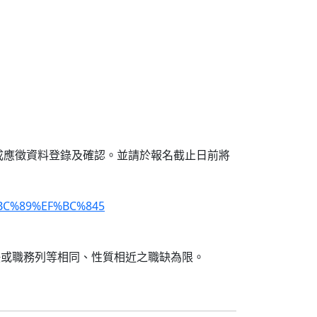
完成應徵資料登錄及確認。並請於報名截止日前將
BC%89%EF%BC%845
缺或職務列等相同、性質相近之職缺為限。