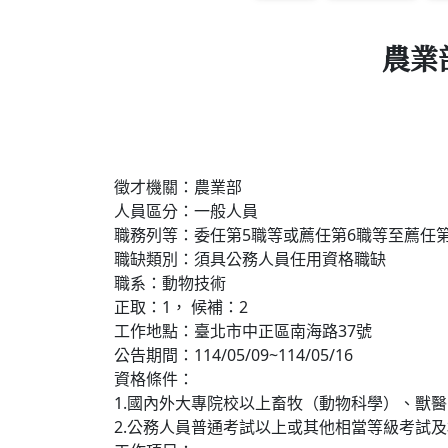
農業
徵才機關：
農業部
人
員區分：
一般人員
職務列等：
委任第5職等或薦任第6職等至薦任
職缺類別：
須具公務人員任用資格職缺
職系：
動物技術
正取：
1，
候補：
2
工作地點：
臺北市中正區南海路37號
公告
期間：
114/05/09~114/05/16
資格條件：
1.國內外大專院校以上畜牧（動物科學）、獸
2.公務人員普通考試以上或其他相當等級考試