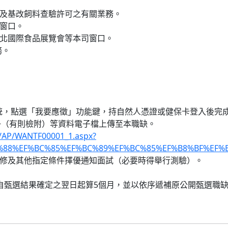
驗及基改飼料查驗許可之有關業務。
辦窗口。
台北國際食品展覽會等本司窗口。
務。
才系統，點選「我要應徵」功能鍵，持自然人憑證或健保卡登入後
冊（有則檢附）等資料電子檔上傳至本職缺。
t/AP/WANTF00001_1.aspx?
C%88%EF%BC%85%EF%BC%89%EF%BC%85%EF%B8%BF%EF%
進修及其他指定條件擇優通知面試（必要時得舉行測驗）。
間自甄選結果確定之翌日起算5個月，並以依序遞補原公開甄選職