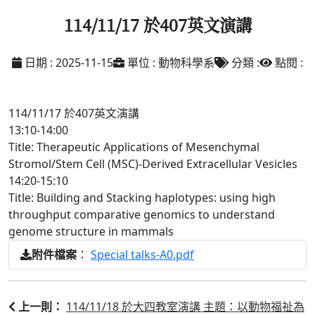
114/11/17 於407英文演講
日期 : 2025-11-15
單位 : 動物科學系
分類 :
點閱 :
114/11/17 於407英文演講
13:10-14:00
Title: Therapeutic Applications of Mesenchymal
Stromol/Stem Cell (MSC)-Derived Extracellular Vesicles
14:20-15:10
Title: Building and Stacking haplotypes: using high
throughput comparative genomics to understand
genome structure in mammals
：
Special talks-A0.pdf
附件檔案
114/11/18 於大四教室演講 主題：以動物福祉為
上一則：