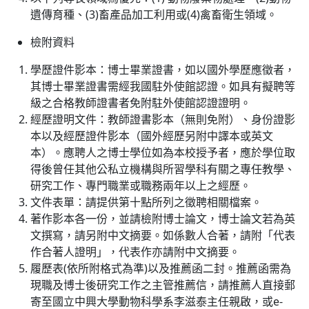
遺傳育種、(3)畜產品加工利用或(4)禽畜衛生領域。
檢附資料
學歷證件影本：博士畢業證書，如以國外學歷應徵者，
其博士畢業證書需經我國駐外使館認證。如具有擬聘等
級之合格教師證書者免附駐外使館認證證明。
經歷證明文件：教師證書影本（無則免附）、身份證影
本以及經歷證件影本（國外經歷另附中譯本或英文
本）。應聘人之博士學位如為本校授予者，應於學位取
得後曾任其他公私立機構與所習學科有關之專任教學、
研究工作、專門職業或職務兩年以上之經歷。
文件表單：請提供第十點所列之徵聘相關檔案。
著作影本各一份，並請檢附博士論文，博士論文若為英
文撰寫，請另附中文摘要。如係數人合著，請附「代表
作合著人證明」，代表作亦請附中文摘要。
履歷表(依所附格式為準)以及推薦函二封。推薦函需為
現職及博士後研究工作之主管推薦信，請推薦人直接郵
寄至國立中興大學動物科學系李滋泰主任親啟，或e-