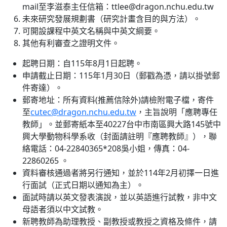
mail至李滋泰主任信箱：ttlee@dragon.nchu.edu.tw
未來研究發展規劃書（研究計畫含目的與方法）。
可開設課程中英文名稱與中英文綱要。
其他有利審查之證明文件。
起聘日期：自115年8月1日起聘。
申請截止日期：115年1月30日（郵戳為憑，請以掛號郵
件寄達）。
郵寄地址：所有資料(推薦信除外)請檢附電子檔，寄件
至
cutec@dragon.nchu.edu.tw
，主旨說明「應聘專任
教師」。並郵寄紙本至40227台中市南區興大路145號中
興大學動物科學系收（封面請註明『應聘教師』），聯
絡電話：04-22840365*208吳小姐，傳真：04-
22860265 。
資料審核通過者將另行通知，並於114年2月初擇一日進
行面試（正式日期以通知為主）。
面試時請以英文發表演說，並以英語進行試教，非中文
母語者須以中文試教。
新聘教師為助理教授、副教授或教授之資格及條件，請