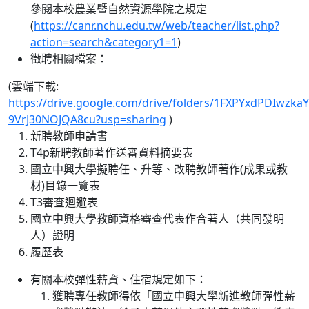
參閱本校農業暨自然資源學院之規定
(
https://canr.nchu.edu.tw/web/teacher/list.php?
action=search&category1=1
)
徵聘相關檔案：
(雲端下載:
https://drive.google.com/drive/folders/1FXPYxdPDIwzkaY
9VrJ30NOJQA8cu?usp=sharing
)
新聘教師申請書
T4p新聘教師著作送審資料摘要表
國立中興大學擬聘任、升等、改聘教師著作(成果或教
材)目錄一覽表
T3審查迴避表
國立中興大學教師資格審查代表作合著人（共同發明
人）證明
履歷表
有關本校彈性薪資、住宿規定如下：
獲聘專任教師得依「國立中興大學新進教師彈性薪