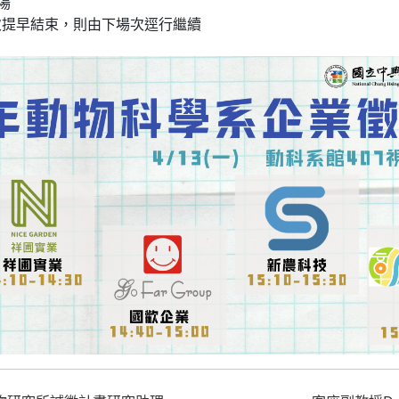
農場
場次提早結束，則由下場次逕行繼續