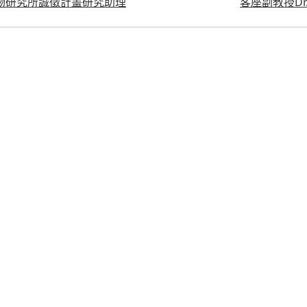
物研究所誠徵計畫研究助理
客座副教授Dr. 