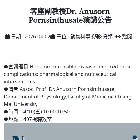
客座副教授Dr. Anusorn
Pornsinthusate演講公告
日期 : 2026-04-02
單位 : 動物科學系
分類 :
點閱 :
●宣讀題目:Non-communicable diseases induced renal
complications: pharmalogical and nutraceutical
interventions
●講者:Assoc. Prof. Dr. Anusorn Pornsinthusate,
Department of Physiology, Faculty of Medicine Chiang
Mai University
●時間：4/10(五) 10:00-10:50
●地點：407視聽教室