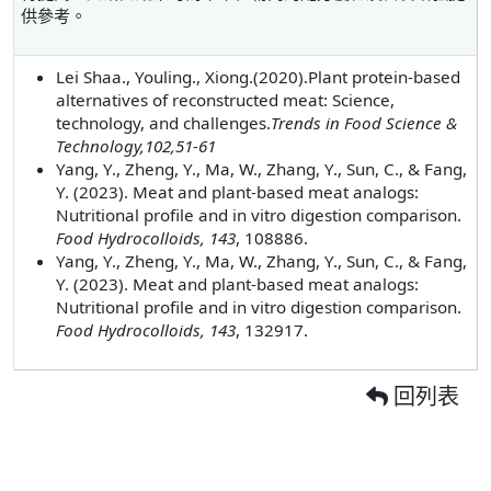
供參考。
Lei Shaa., Youling., Xiong.(2020).Plant protein-based
alternatives of reconstructed meat: Science,
technology, and challenges.
Trends in Food Science &
Technology,102,51-61
Yang, Y., Zheng, Y., Ma, W., Zhang, Y., Sun, C., & Fang,
Y. (2023). Meat and plant-based meat analogs:
Nutritional profile and in vitro digestion comparison.
Food Hydrocolloids, 143
, 108886.
Yang, Y., Zheng, Y., Ma, W., Zhang, Y., Sun, C., & Fang,
Y. (2023). Meat and plant-based meat analogs:
Nutritional profile and in vitro digestion comparison.
Food Hydrocolloids, 143
, 132917.
回列表