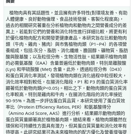
摘要
植物肉具有其話題性，並且擁有許多特性(對環境友善、有助
人體健康、良好動物倫理、食品技術發展、客製化程度高)，
過去的相關研究著重在分析植物肉和動物肉之間營養成分的差
異上，若能對它們的營養和消化特性進行詳細比較，將更有利
於優化植物肉配方和開發更健康產品。本研究旨在比較動物肉
類（牛肉、雞肉、豬肉）與市售植物肉類（P1~P4）的各項營
養組成，包括:灰分、脂肪、消化纖維、膽固醇、礦物質、脂肪
酸與胺基酸；以及粒徑分佈、生物活性肽。結果顯示植物肉類
的必需氨基酸（EAA）含量普遍低於動物肉類，特別是離胺酸
(Lys) 和甲硫胺酸 (Met) 含量。此外，透過粒徑分佈（D43）
和蛋白質消化率測試，發現植物肉類在消化過程中粒徑較大，
消化效率相對較低，在腸消化階段，P1 和 P3 的蛋白質消化率
顯著低於動物肉類(P<0.05)。相比之下，動物肉類的蛋白質消
化率較高，特別是雞肉和牛肉，在腸消化階段的消化率接近
90-95%。為進一步評估蛋白質品質，本研究使用了蛋白質效
率比（Protein Efficiency Ratios, PER）和氨基酸得分
（Amino Acid Score, AAS）進行分析，結果顯示動物肉類的
蛋白質質量顯著高於植物基肉類。總結來看，植物肉類雖然在
環保和可持續性方面具有潛力，但其蛋白質質量和消化效率有
待提高。此研究結果可為未來植物肉的配方優化及營養增強提