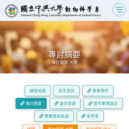
專討摘要
專討摘要-大學
課程地圖
招生資訊
畢業條件
專討摘要
論文宣讀
歷年畢業論文
教務資訊系統
系學會