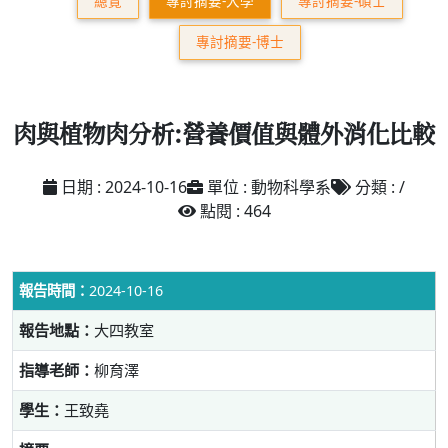
總覽
專討摘要-大學
專討摘要-碩士
專討摘要-博士
肉與植物肉分析:營養價值與體外消化比較
日期 : 2024-10-16
單位 : 動物科學系
分類 : /
點閱 : 464
報告時間：
2024-10-16
報告地點：
大四教室
指導老師：
柳育澤
學生：
王致堯