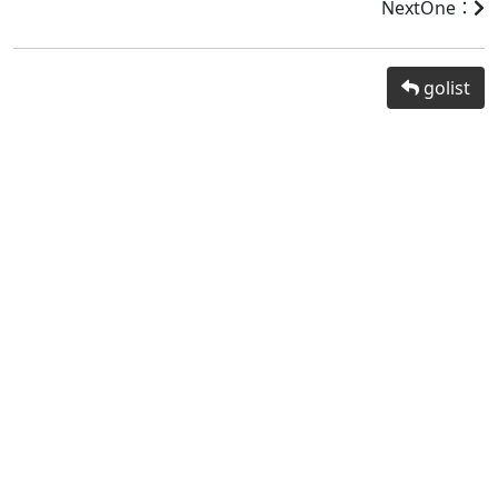
NextOne：
golist