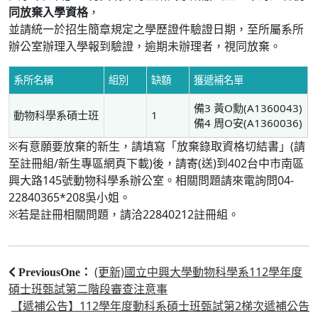
同放棄入學資格
，
並請統一於招生簡章規定之學歷證件驗證日期，至所屬系所
辦公室辦理入學報到驗證，逾期未辦理者，視同放棄。
系所名稱
組別
缺額
獲遞補名單
備3 黃O勳(A1360043)
動物科學系碩士班
1
備4 周O安(A1360036)
※有意願要放棄的新生，請填寫「放棄錄取資格切結書」(請
至註冊組/新生專區網頁下載)後，請寄(送)到402台中市南區
興大路145號動物科學系辦公室。相關問題請來電詢問04-
22840365*208吳小姐。
※若是註冊相關問題，請洽22840212註冊組。
(更新)國立中興大學動物科學系112學年度
PreviousOne：
碩士班甄試第二階段審查注意事
【遞補公告】112學年度動科系碩士班甄試第2梯次遞補公告