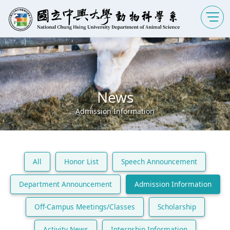
News
Admission Information
All
Honor List
Speech Announcement
Department Announcement
Admission Information
Off-Campus Meetings/Classes
Scholarship
Activity News
Internship Information