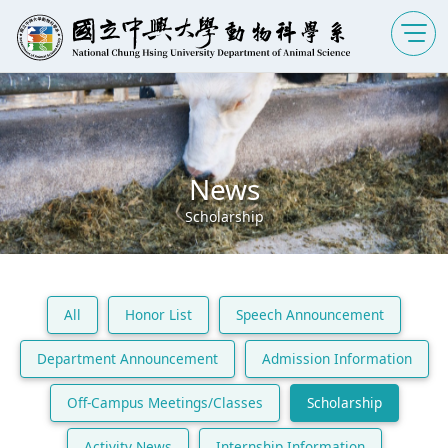
News
Scholarship
All
Honor List
Speech Announcement
Department Announcement
Admission Information
Off-Campus Meetings/Classes
Scholarship
Activity News
Internship Information