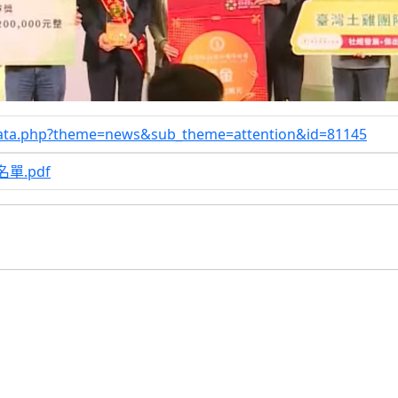
data.php?theme=news&sub_theme=attention&id=81145
單.pdf