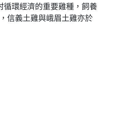
山村循環經濟的重要雞種，飼養
，信義土雞與峨眉土雞亦於
。