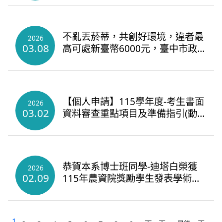
不亂丟菸蒂，共創好環境，違者最
2026
03.08
高可處新臺幣6000元，臺中市政
府環保護局關心您
【個人申請】115學年度-考生書面
2026
03.02
資料審查重點項目及準備指引(動
科系)
恭賀本系博士班同學-迪塔白榮獲
2026
02.09
115年農資院獎勵學生發表學術論
文補助！
1