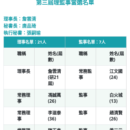
第三屆理監事當選名單
理事長：詹雲清
秘書長：唐品琦
執行秘書：張嗣瑜
理事名單：21人
監事名單：7人
職稱
姓名(屆
職稱
姓名(屆
數)
數)
理事長
詹雲清
常務監
江文國
(研21
事
(24)
屆)
常務理
馮誠萬
監事
白火城
事
(26)
(13)
常務理
李滋泰
監事
趙清賢
事
(36)
(26)