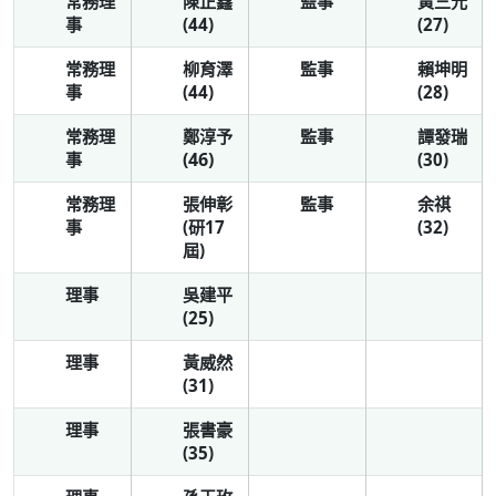
常務理
陳正鑫
監事
黃三元
事
(44)
(27)
常務理
柳育澤
監事
賴坤明
事
(44)
(28)
常務理
鄭淳予
監事
譚發瑞
(46)
事
(30)
常務理
張伸彰
監事
余祺
事
(研17
(32)
屆)
理事
吳建平
(25)
理事
黃威然
(31)
理事
張書豪
(35)