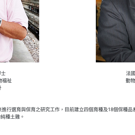
博士
法國 
物福祉
動物
計
年來進行選育與保育之研究工作，目前建立四個育種及18個保種品
的純種土雞。