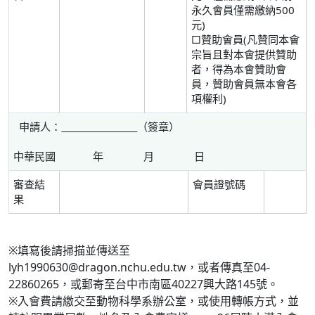
永久會員僅需繳納500
元)
□贊助會員(凡贊同本會
宗旨且對本會提供贊助
者，得為本會贊助會
員，贊助會員無本會各
項權利)
申請人：
（簽章）
中華民國 年 月 日
審查結
會員證號碼
果
※填寫後請掃描並傳送至
lyh1990630@dragon.nchu.edu.tw，或者傳真至04-
22860265，或郵寄至台中市南區40227興大路145號。
※入會費請繳交至動物科學系辦公室，或使用轉帳方式，並