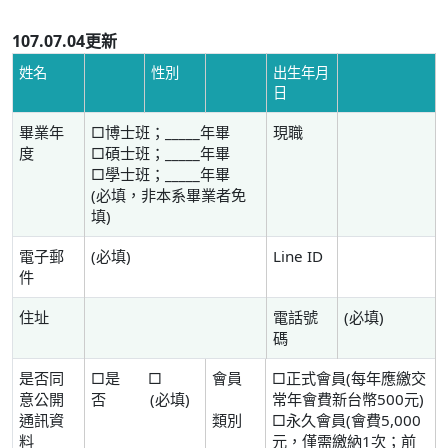
107.07.04更新
姓名
性別
出生年月
日
畢業年
□博士班；_____年畢
現職
度
□碩士班；_____年畢
□學士班；_____年畢
(必填，非本系畢業者免
填)
電子郵
(必填)
Line ID
件
住址
電話號
(必填)
碼
是否同
□是 □
會員
□正式會員(每年應繳交
意公開
否 (必填)
常年會費新台幣500元)
通訊資
類別
□永久會員(會費5,000
料
元，僅需繳納1次；前