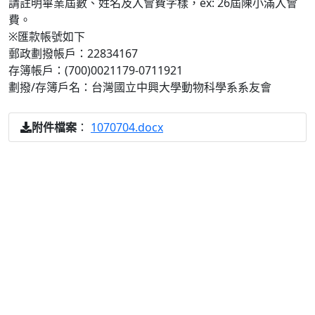
請註明畢業屆數、姓名及入會費字樣，ex: 26屆陳小滿入會
費。
※匯款帳號如下
郵政劃撥帳戶：22834167
存簿帳戶：(700)0021179-0711921
劃撥/存簿戶名：台灣國立中興大學動物科學系系友會
：
1070704.docx
附件檔案