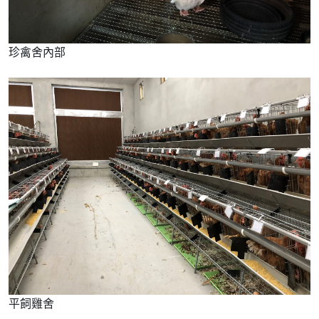
珍禽舍內部
平飼雞舍