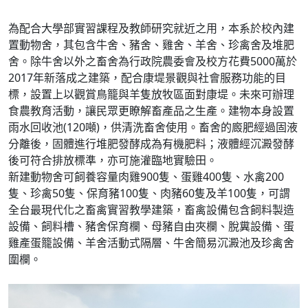
為配合大學部實習課程及教師研究就近之用，本系於校內建
置動物舍，其包含牛舍、豬舍、雞舍、羊舍、珍禽舍及堆肥
舍。除牛舍以外之畜舍為行政院農委會及校方花費5000萬於
2017年新落成之建築，配合康堤景觀與社會服務功能的目
標，設置上以觀賞鳥籠與羊隻放牧區面對康堤。未來可辦理
食農教育活動，讓民眾更瞭解畜產品之生產。建物本身設置
雨水回收池(120噸)，供清洗畜舍使用。畜舍的廄肥經過固液
分離後，固體進行堆肥發酵成為有機肥料；液體經沉澱發酵
後可符合排放標準，亦可施灌臨地實驗田。
新建動物舍可飼養容量肉雞900隻、蛋雞400隻、水禽200
隻、珍禽50隻、保育豬100隻、肉豬60隻及羊100隻，可謂
全台最現代化之畜禽實習教學建築，畜禽設備包含飼料製造
設備、飼料槽、豬舍保育欄、母豬自由夾欄、脫糞設備、蛋
雞產蛋籠設備、羊舍活動式隔層、牛舍簡易沉澱池及珍禽舍
圍欄。