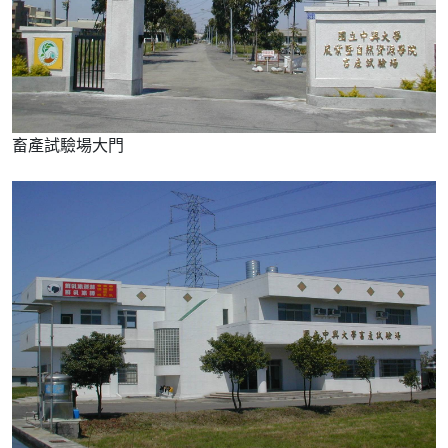
畜產試驗場大門