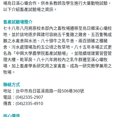
場烏日溪心壩合作，供本系教師及學生進行大量動物試驗，
以下介紹畜產試驗場之資訊。
畜產試驗場簡介
七十八年八月將原校本部內之畜牧場遷移至烏日鄉溪心壩校
地，並於該地逐步興建可容納五千隻雞之雞舍、五百隻鴨或
鵝之水禽舍與水池、八十頭牛之乳牛舍、兩百頭豬之種豬
舍、污水處理場及約五公頃之牧草地。八十五年本場正式更
名為「中興大學農學院畜產試驗場」，並陸續增建實習暨管
理大樓、乾草房。八十六年將校內之乳牛群遷至溪心壩牧
場，加上畜產學系研究用之家禽畜，成為一研究教學兼用之
牧場。
聯絡方式
地址：台中市烏日區溪南路一段506巷360號
電話：(04)2335-2907
傳真：(04)2335-4910
核心價值