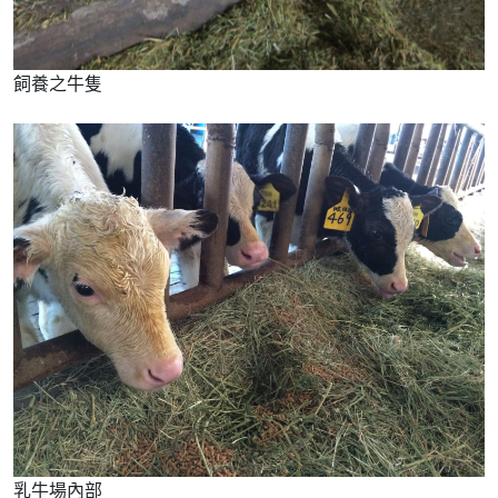
飼養之牛隻
乳牛場內部