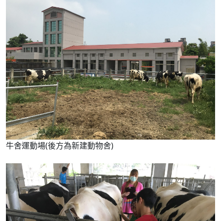
牛舍運動場(後方為新建動物舍)