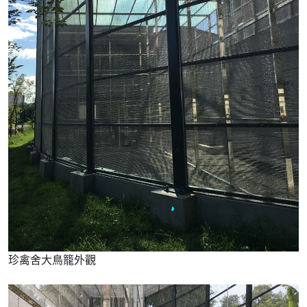
珍禽舍大鳥籠外觀