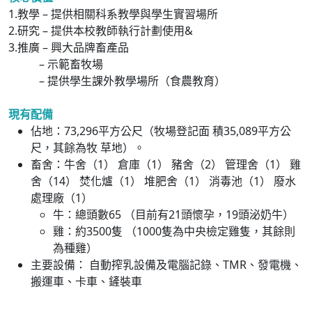
1.教學 – 提供相關科系教學與學生實習場所
2.研究 – 提供本校教師執行計劃使用&
3.推廣 – 興大品牌畜產品
– 示範畜牧場
– 提供學生課外教學場所（食農教育）
現有配備
佔地：73,296平方公尺（牧場登記面 積35,089平方公
尺，其餘為牧 草地）。
畜舍：牛舍（1） 倉庫（1） 豬舍（2） 管理舍（1） 雞
舍（14） 焚化爐（1） 堆肥舍（1） 消毒池（1） 廢水
處理廠（1）
牛：總頭數65 （目前有21頭懷孕，19頭泌奶牛）
雞：約3500隻 （1000隻為中央檢定雞隻，其餘則
為種雞）
主要設備： 自動搾乳設備及電腦記錄、TMR、發電機、
搬運車、卡車、鏟裝車