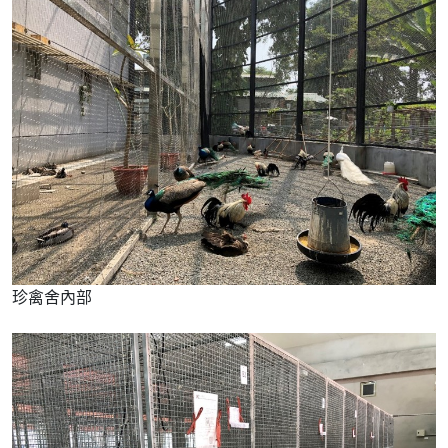
珍禽舍內部