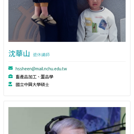
沈華山
退休講師
hssheen@mail.nchu.edu.tw
畜產品加工、蛋品學
國立中興大學碩士