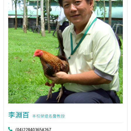
李淵百
本校榮退名譽教授
(04)22840365#267