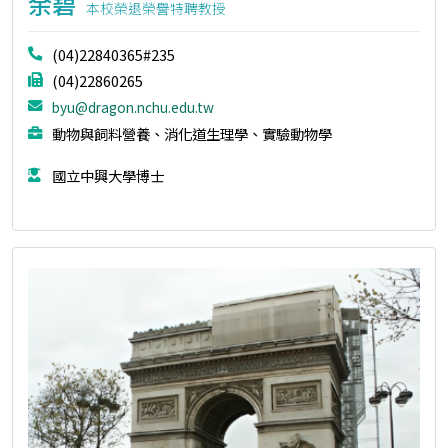
余碧
本校榮退榮譽特聘教授
(04)22840365#235
(04)22860265
byu@dragon.nchu.edu.tw
動物與飼料營養、消化道生理學、實驗動物學
國立中興大學博士