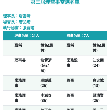
第三屆理監事當選名單
理事長：詹雲清
秘書長：唐品琦
執行秘書：張嗣瑜
理事名單：21人
監事名單：7人
職稱
姓名(屆
職稱
姓名(屆
數)
數)
理事長
詹雲清
常務監
江文國
(研21
事
(24)
屆)
常務理
馮誠萬
監事
白火城
事
(26)
(13)
常務理
李滋泰
監事
趙清賢
事
(36)
(26)