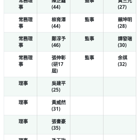
常務理
陳正鑫
監事
黃三元
事
(44)
(27)
常務理
柳育澤
監事
賴坤明
事
(44)
(28)
常務理
鄭淳予
監事
譚發瑞
(46)
事
(30)
常務理
張伸彰
監事
余祺
事
(研17
(32)
屆)
理事
吳建平
(25)
理事
黃威然
(31)
理事
張書豪
(35)