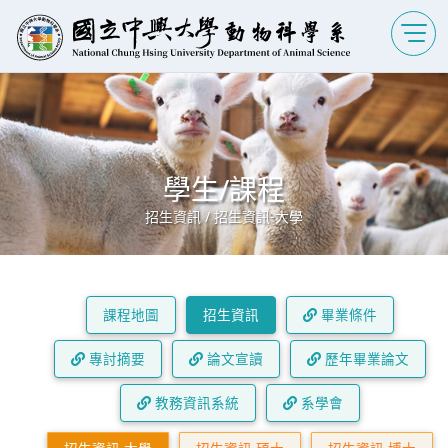
學生/課程
招生資訊 / 招生資訊-大學
課程地圖
招生資訊
畢業條件
專討摘要
論文宣讀
歷年畢業論文
教務資訊系統
系學會