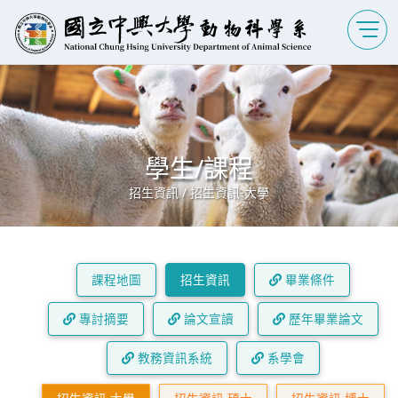
學生/課程
招生資訊 / 招生資訊-大學
課程地圖
招生資訊
畢業條件
專討摘要
論文宣讀
歷年畢業論文
教務資訊系統
系學會