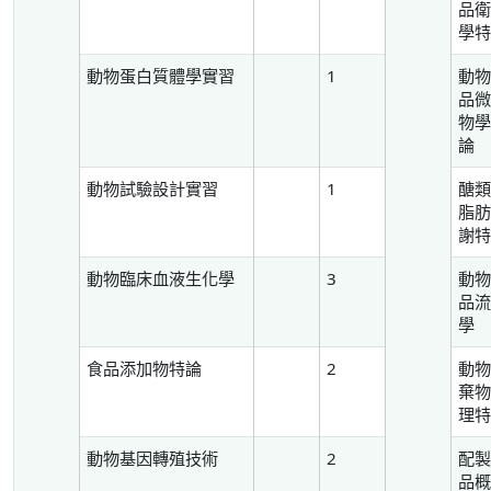
品
學
動物蛋白質體學實習
1
動
品
物
論
動物試驗設計實習
1
醣
脂
謝
動物臨床血液生化學
3
動
品
學
食品添加物特論
2
動
棄
理
動物基因轉殖技術
2
配
品