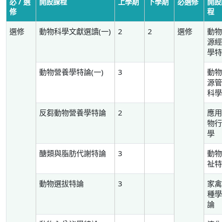
必 / 選
開設課程
上學期
下學期
必選修
開設
修
程
選修
動物科學文獻選讀(一)
2
2
選修
動
源
學
動物營養學特論(一)
3
動
源
科
反芻動物營養學特論
2
應
物
學
醣類與脂肪代謝特論
3
動
祉
動物選拔特論
3
家
種
論