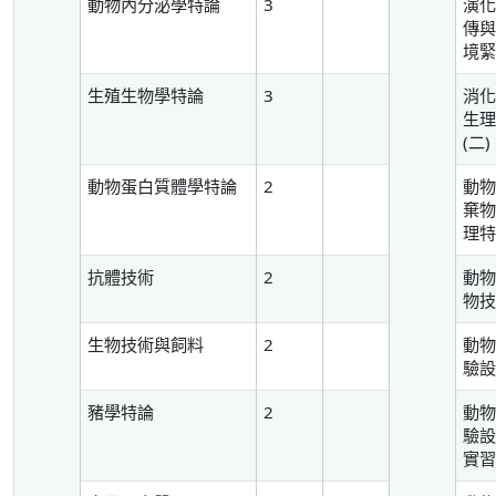
動物內分泌學特論
3
演
傳
境
生殖生物學特論
3
消
生
(二)
動物蛋白質體學特論
2
動
棄
理
抗體技術
2
動
物
生物技術與飼料
2
動
驗
豬學特論
2
動
驗
實