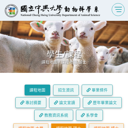
學生/課程
課程地圖 / 課程地圖-碩士
課程地圖
招生資訊
畢業條件
專討摘要
論文宣讀
歷年畢業論文
教務資訊系統
系學會