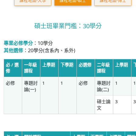
課程地圖-大學
課程地圖-碩士
課程地圖-博士
碩士班畢業門檻：30學分
專業必修學分
：10學分
其他選修
：20學分(含系內、系外)
必 / 選
一年級
上學期
下學期
必選修
二年級
上學期
修
課程
課程
必修
專題討
1
1
必修
專題討
1
論(一)
論(二)
碩士論
3
文