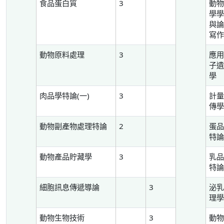
食品蛋白質
3
動
學
與
寫
動物原料處理
3
應
子
學
肉品學特論(一)
3
計
傳
動物副產物處理特論
2
蛋
特
動物產品貯藏學
3
乳
特
細胞訊息傳遞導論
3
泌
理
動物生物技術
3
動