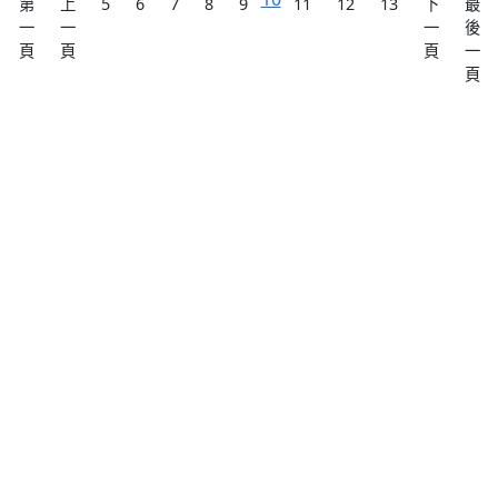
第
上
5
6
7
8
9
11
12
13
下
最
一
一
一
後
頁
頁
頁
一
頁