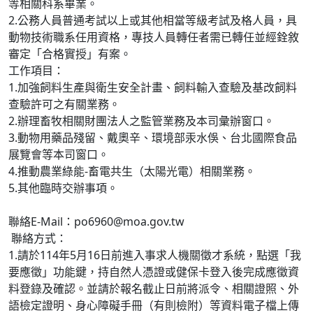
等相關科系畢業。
2.公務人員普通考試以上或其他相當等級考試及格人員，具
動物技術職系任用資格，專技人員轉任者需已轉任並經銓敘
審定「合格實授」有案。
工作項目：
1.加強飼料生產與衛生安全計畫、飼料輸入查驗及基改飼料
查驗許可之有關業務。
2.辦理畜牧相關財團法人之監管業務及本司彙辦窗口。
3.動物用藥品殘留、戴奧辛、環境部汞水俁、台北國際食品
展覽會等本司窗口。
4.推動農業綠能-畜電共生（太陽光電）相關業務。
5.其他臨時交辦事項。
聯絡E-Mail：
po6960@moa.gov.tw
聯絡方式：
1.請於114年5月16日前進入事求人機關徵才系統，點選「我
要應徵」功能鍵，持自然人憑證或健保卡登入後完成應徵資
料登錄及確認。並請於報名截止日前將派令、相關證照、外
語檢定證明、身心障礙手冊（有則檢附）等資料電子檔上傳