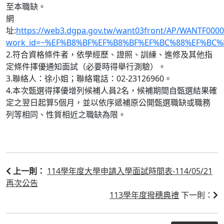
至本職缺。
網
址:
https://web3.dgpa.gov.tw/want03front/AP/WANTF0000
work_id=~%EF%B8%BF%EF%B8%BF%EF%BC%88%EF%BC
2.符合資格條件者，依學經歷、證照、訓練、進修及其他指
定條件擇優通知面試（必要時得舉行測驗）。
3.聯絡人：徐小姐；聯絡電話：02-23126960。
4.本次甄選得擇優增列候補人員2名，候補期間自甄選結果確
定之翌日起算5個月，並以依序遞補原公開甄選職缺或職務
列等相同、性質相近之職缺為限。
114學年度大學申請入學面試時間表-114/05/21
上一則：
再次公告
113學年度撥穗典禮
下一則：