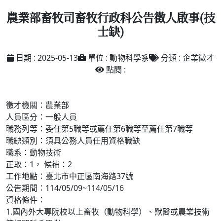
農業部畜牧司畜牧行政科公告徵人啟事(技
士缺)
日期 : 2025-05-13
單位 : 動物科學系
分類 : 企業徵才
點閱 :
徵才機關：
農業部
人
員區分：
一般人員
職務列等：
委任第5職等或薦任第6職等至薦任第7職等
職缺類別：
須具公務人員任用資格職缺
職系：
動物技術
正取：
1，
候補：
2
工作地點：
臺北市中正區南海路37號
公告
期間：
114/05/09~114/05/16
資格條件：
1.國內外大專院校以上畜牧（動物科學）、獸醫或農業技術