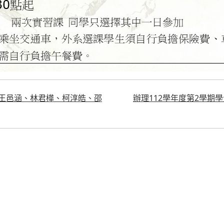
班王邑涵、林君樺、柯淳皓、邵
辦理112學年度第2學