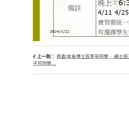
恭喜!本系博士班李芩同學、 碩士
上一則：
子芹同學....