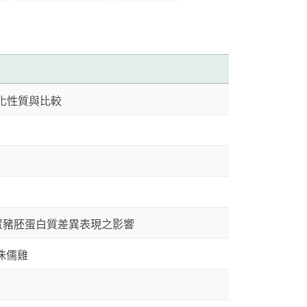
化性質與比較
核轉置豬胚蛋白質差異表現之影響
聯侏儒雞