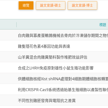
總覽
論文宣讀-碩士
論文宣讀-博士
標題
白肉雞與寡產蛋鵪鶉機械去骨肉於冷凍儲存期間之物
雞隻隱花色素4基因功能與表達
山羊糞混合肉雞糞墊料製作堆肥效益評估
合成之LHRH免疫原對雄性小鼠生殖功能影響
供體細胞核經Xist shRNA處理對4細胞期體細胞
利用CRISPR-Cas9系統透過始基生殖細胞以產製性
不同性別雞胚發育與電阻抗之差異