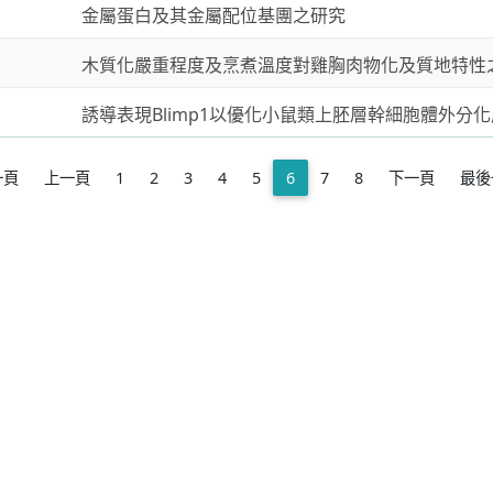
金屬蛋白及其金屬配位基團之研究
木質化嚴重程度及烹煮溫度對雞胸肉物化及質地特性
誘導表現Blimp1以優化小鼠類上胚層幹細胞體外分
一頁
上一頁
1
2
3
4
5
6
7
8
下一頁
最後